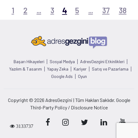
4
1
2
...
3
5
...
37
38
Başarı Hikayeleri
Sosyal Medya
AdresGezgini Etkinlikleri
Yazılım & Tasarım
Yapay Zeka
Kariyer
Satış ve Pazarlama
Google Ads
Oyun
Copyright © 2026 AdresGezgini | Tüm Hakları Saklıdır. Google
Third-Party Policy / Disclosure Notice
3133737