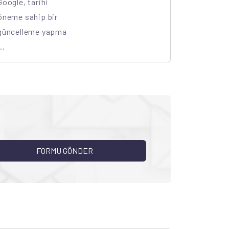
Google, tarihi
öneme sahip bir
güncelleme yapma
..