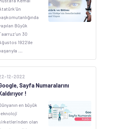
Mustafa Kemal
Atatürk'ün
başkomutanlığında
yapılan Büyük
Taarruz'un 30
Ağustos 1922’de
başarıyla ...
22-12-2022
Google, Sayfa Numaralarını
Kaldırıyor !
Dünyanın en büyük
teknoloji
şirketlerinden olan