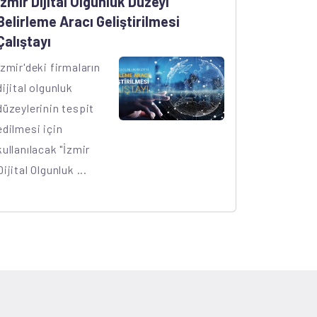
İzmir Dijital Olgunluk Düzeyi
Belirleme Aracı Geliştirilmesi
Çalıştayı
İzmir'deki firmaların
dijital olgunluk
düzeylerinin tespit
edilmesi için
kullanılacak "İzmir
Dijital Olgunluk ...