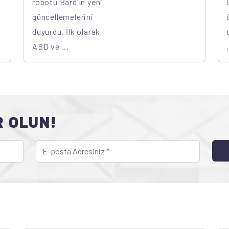
robotu Bard'ın yeni
güncellemelerini
duyurdu. İlk olarak
ABD ve ...
.
R OLUN!