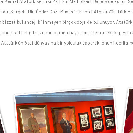
fa Kemal Atatürk sergisi 29 Ekim'de Folkart Gallery'de açıldı. Se
 oldu. Sergide Ulu Önder Gazi Mustafa Kemal Atatürk'ün Türkiye'
 bizzat kullandığı bilinmeyen birçok obje de bulunuyor. Atatürk, 
dönemsel belgeleri, onun bilinen hayatının ötesindeki kapıyı bizle
, Atatürk’ün özel dünyasına bir yolculuk yaparak, onun liderliğin