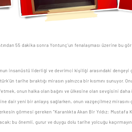
atından 55 dakika sonra Yontunç’un fenalaşması üzerine bu gör
un insanüstü liderliği ve devrimci kişiliği arasındaki dengeyi g
türk’ün tarihe bıraktığı mirasın yalnızca bir kısmını sunuyor. O
keşfetmek, onun halka olan bağını ve ülkesine olan sevgisini dah
ne dair yeni bir anlayış sağlarken, onun vazgeçilmez mirasını 
herkesin görmesi gereken "Karanlıkta Akan Bir Yıldız: Mustafa 
lacak; bu önemli, gurur ve duygu dolu tarihe yolcuğu kaçırmayın