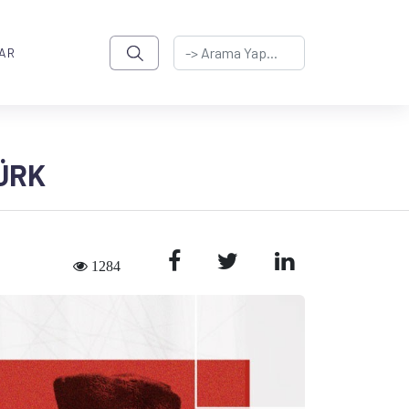
AR
ÜRK
1284