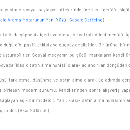
i sayesinde sosyal paylaşım sitelerinde üretilen içeriğin öl
gle Arama Motorunun Yeni Yüzü: Google Caffeine
)
 farkı da şüphesiz içerik ve mesajın kontrol edilebilmesidir. İ
olduğu gibi pasif, etkisiz ve güçsüz değildirler. Bir ürüne, bir 
oluşturabilirler. Sosyal medyanın bu gücü, markaların kendi ürü
dyada “klasik satın alma hunisi” olarak adlandırılan döngüden da
güsü fark etme, düşünme ve satın alma olarak üç adımda gerçe
le birleşen modern sunumu, kendilerinden sonra alışveriş yap
ğlayan açık bir modeldir. Yani, klasik satın alma hunisinin a
şturulur. (Akar 2010: 30)