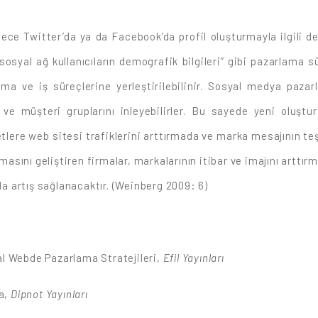
e Twitter’da ya da Facebook’da profil oluşturmayla ilgili değ
sosyal ağ kullanıcıların demografik bilgileri” gibi pazarlama sü
rlama ve iş süreçlerine yerleştirilebilinir. Sosyal medya paz
nı ve müşteri gruplarını inleyebilirler. Bu sayede yeni oluştu
etlere web sitesi trafiklerini arttırmada ve marka mesajının te
masını geliştiren firmalar, markalarının itibar ve imajını arttırm
 da artış sağlanacaktır. (Weinberg 2009: 6)
l Webde Pazarlama Stratejileri,
Efil Yayınları
a,
Dipnot Yayınları