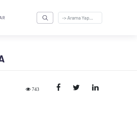
AR
A
743