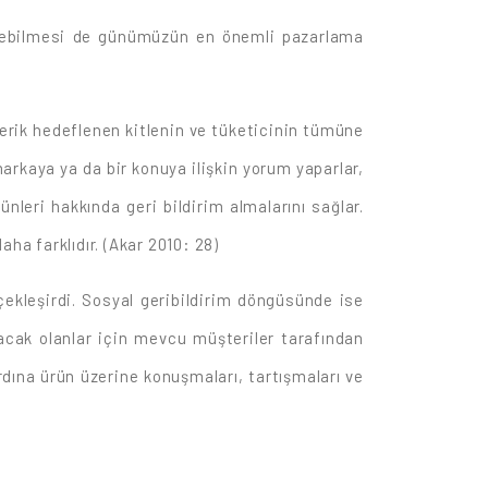
çülebilmesi de günümüzün en önemli pazarlama
çerik hedeflenen kitlenin ve tüketicinin tümüne
markaya ya da bir konuya ilişkin yorum yaparlar,
nleri hakkında geri bildirim almalarını sağlar.
ha farklıdır. (Akar 2010: 28)
kleşirdi. Sosyal geribildirim döngüsünde ise
acak olanlar için mevcu müşteriler tarafından
rdına ürün üzerine konuşmaları, tartışmaları ve