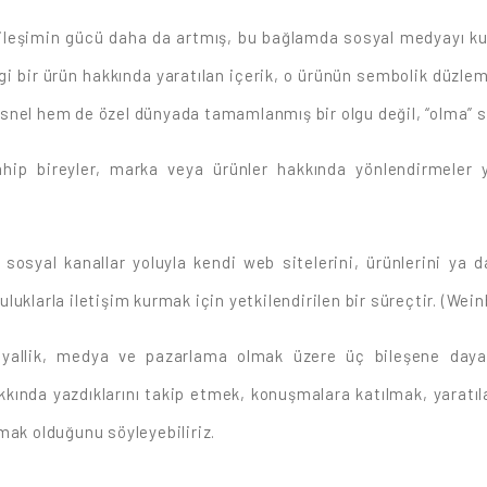
tkileşimin gücü daha da artmış, bu bağlamda sosyal medyayı kul
gi bir ürün hakkında yaratılan içerik, o ürünün sembolik düzlem
nel hem de özel dünyada tamamlanmış bir olgu değil, “olma” sü
ip bireyler, marka veya ürünler hakkında yönlendirmeler ya
sosyal kanallar yoluyla kendi web sitelerini, ürünlerini ya 
uklarla iletişim kurmak için yetkilendirilen bir süreçtir. (Wei
syallik, medya ve pazarlama olmak üzere üç bileşene daya
kkında yazdıklarını takip etmek, konuşmalara katılmak, yaratıla
mak olduğunu söyleyebiliriz.