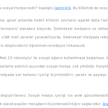
a sosyal medya nedir? başlığını
işlemiştik
. Bu bölümde de sosy
a, genel anlamda hedef kitlenin sınırlarını aşarak daha faz
flenmesini olanaksız kılıyordu. Geleneksel medyanın ve reklam
de ciddi mali zararlar yaratabiliyordu. Geleneksel medyada rekl
arın düşüncelerini öğrenmek neredeyse imkansızdı.
b 2.0 teknolojisi ile sosyal ağların kullanılmaya başlaması, 
Pazarlama sektörü açısından sosyal medya, çok yönlüdür. Karşıl
ada son kullanıcı içeriği biçimlendirir, yaratır ve paylaşır. 
eğiştirilemez. Sosyal medya içeriği ise anlık güncellenebilir
 olarak popüler mesajların ölçümlenebilirliğini sağlar.(bkz:
Ara