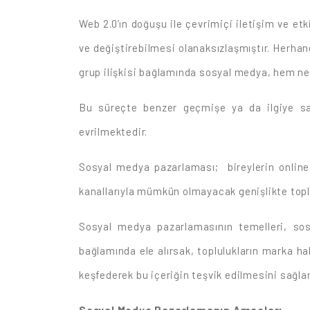
Web 2.0’ın doğuşu ile çevrimiçi iletişim ve e
ve değiştirebilmesi olanaksızlaşmıştır. Herhan
grup ilişkisi bağlamında sosyal medya, hem nes
Bu süreçte benzer geçmişe ya da ilgiye sah
evrilmektedir.
Sosyal medya pazarlaması; bireylerin online 
kanallarıyla mümkün olmayacak genişlikte toplul
Sosyal medya pazarlamasının temelleri, so
bağlamında ele alırsak, toplulukların marka ha
keşfederek bu içeriğin teşvik edilmesini sağla
Sosyal Medya Pazarlamanın Amaçları