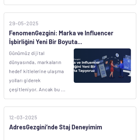
29-05-2025
FenomenGezgini: Marka ve Influencer
İşbirliğini Yeni Bir Boyuta...
Günümüz dijital
dünyasında, markaların
hedef kitlelerine ulaşma
yolları giderek
çeşitleniyor. Ancak bu ...
12-03-2025
AdresGezgini’nde Staj Deneyimim