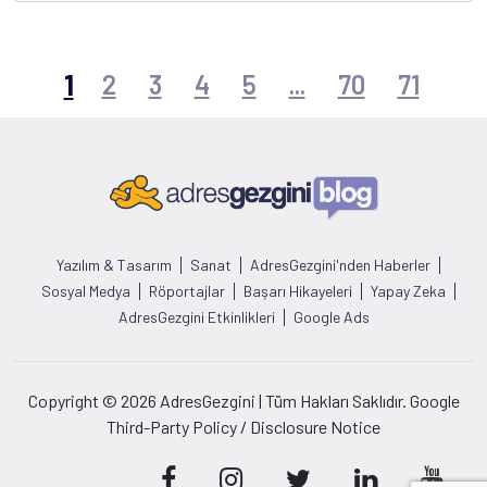
1
2
3
4
5
...
70
71
Yazılım & Tasarım
Sanat
AdresGezgini'nden Haberler
Sosyal Medya
Röportajlar
Başarı Hikayeleri
Yapay Zeka
AdresGezgini Etkinlikleri
Google Ads
Copyright © 2026 AdresGezgini | Tüm Hakları Saklıdır. Google
Third-Party Policy / Disclosure Notice