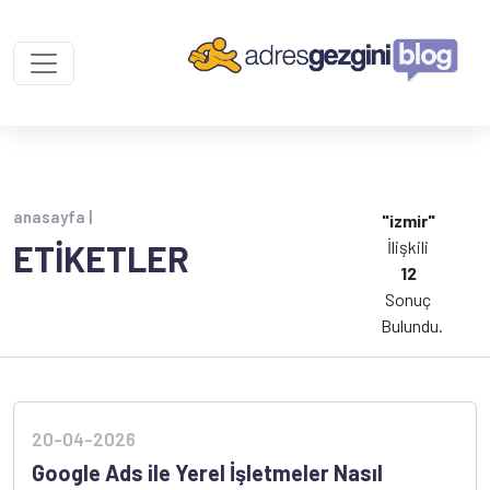
anasayfa |
"izmir"
İlişkili
ETİKETLER
12
Sonuç
Bulundu.
20-04-2026
Google Ads ile Yerel İşletmeler Nasıl