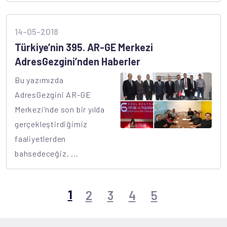
14-05-2018
Türkiye’nin 395. AR-GE Merkezi
AdresGezgini’nden Haberler
Bu yazımızda
AdresGezgini AR-GE
Merkezi’nde son bir yılda
gerçekleştirdiğimiz
faaliyetlerden
bahsedeceğiz. ...
1
2
3
4
5