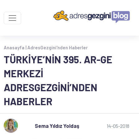
Anasayfa |
AdresGezgini'nden Haberler
TÜRKIYE’NIN 395. AR-GE
MERKEZI
ADRESGEZGINI’NDEN
HABERLER
Sema Yıldız Yoldaş
14-05-2018