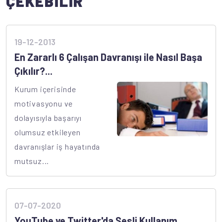
ÇEKEBİLİR
19-12-2013
En Zararlı 6 Çalışan Davranışı ile Nasıl Başa
Çıkılır?...
Kurum içerisinde
motivasyonu ve
dolayısıyla başarıyı
olumsuz etkileyen
davranışlar iş hayatında
mutsuz...
07-07-2020
YouTube ve Twitter'da Sesli Kullanım