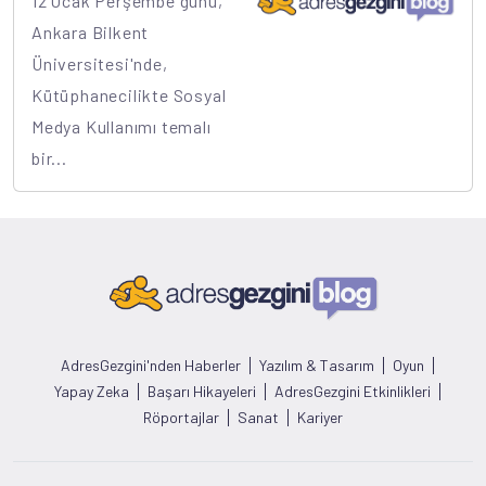
12 Ocak Perşembe günü,
Ankara Bilkent
Üniversitesi'nde,
Kütüphanecilikte Sosyal
Medya Kullanımı temalı
bir...
AdresGezgini'nden Haberler
Yazılım & Tasarım
Oyun
Yapay Zeka
Başarı Hikayeleri
AdresGezgini Etkinlikleri
Röportajlar
Sanat
Kariyer