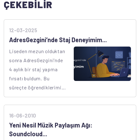
ÇEKEBİLİR
12-03-2025
AdresGezgini’nde Staj Deneyimim...
Liseden mezun olduktan
sonra AdresGezgini’nde
4 aylık bir staj yapma
fırsatı buldum. Bu
süreçte öğrendiklerimi...
16-06-2010
Yeni Nesil Müzik Paylaşım Ağı:
Soundcloud...