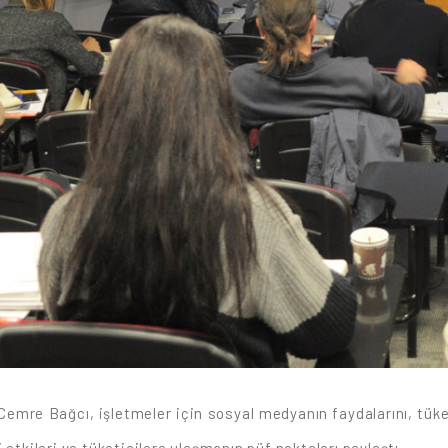
mre Bağcı, işletmeler için sosyal medyanın faydalarını, tüket
etkileri ve tüketicilere ulaşmanın püf noktaları paylaştı.