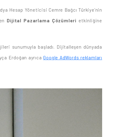
dya Hesap Yöneticisi Cemre Bağcı Türkiye’nin
nen
Dijital Pazarlama Çözümleri
etkinliğine
ileri sunumuyla başladı. Dijitalleşen dünyada
. Ayça Erdoğan ayrıca
Google AdWords reklamları