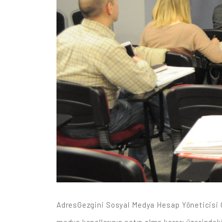
AdresGezgini Sosyal Medya Hesap Yöneticisi Ce
medya kanallarının satın alma kararı üzerindeki 