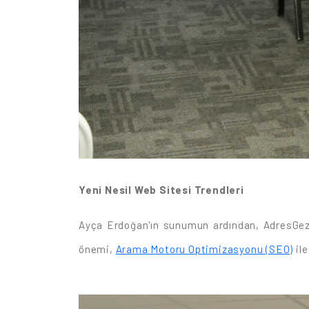
Yeni Nesil Web Sitesi Trendleri
Ayça Erdoğan'ın sunumun ardından, AdresGezg
önemi,
Arama Motoru Optimizasyonu (SEO)
ile