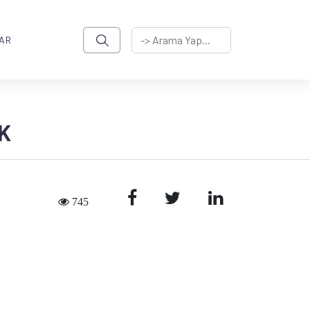
AR
K
745