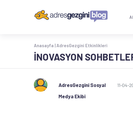
A
Anasayfa |
AdresGezgini Etkinlikleri
İNOVASYON SOHBETLERI
AdresGezgini Sosyal
11-04-2
Medya Ekibi