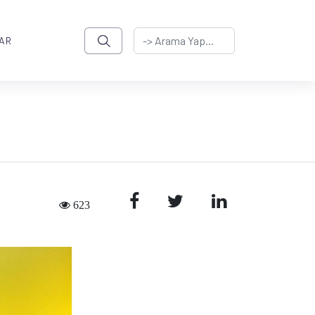
AR
623