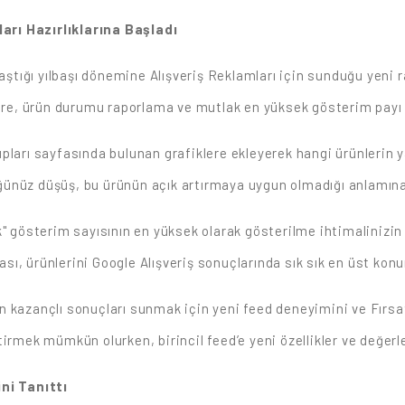
arı Hazırlıklarına Başladı
aştığı yılbaşı dönemine Alışveriş Reklamları için sunduğu yeni r
e, ürün durumu raporlama ve mutlak en yüksek gösterim payı 
pları sayfasında bulunan grafiklere ekleyerek hangi ürünlerin 
ünüz düşüş, bu ürünün açık artırmaya uygun olmadığı anlamına 
k" gösterim sayısının en yüksek olarak gösterilme ihtimalinizin
ı, ürünlerini Google Alışveriş sonuçlarında sık sık en üst konu
kazançlı sonuçları sunmak için yeni feed deneyimini ve Fırsatla
irmek mümkün olurken, birincil feed’e yeni özellikler ve değerl
ni Tanıttı