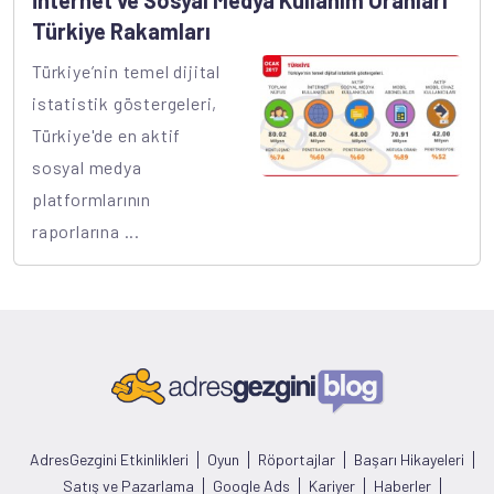
İnternet ve Sosyal Medya Kullanım Oranları
Türkiye Rakamları
Türkiye’nin temel dijital
istatistik göstergeleri,
Türkiye'de en aktif
sosyal medya
platformlarının
raporlarına ...
AdresGezgini Etkinlikleri
Oyun
Röportajlar
Başarı Hikayeleri
Satış ve Pazarlama
Google Ads
Kariyer
Haberler