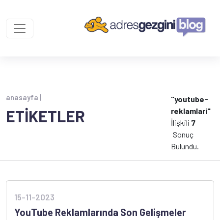
anasayfa |
"youtube-
reklamlari"
ETİKETLER
İlişkili
7
Sonuç
Bulundu.
15-11-2023
YouTube Reklamlarında Son Gelişmeler