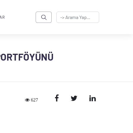
AR
 PORTFÖYÜNÜ
627