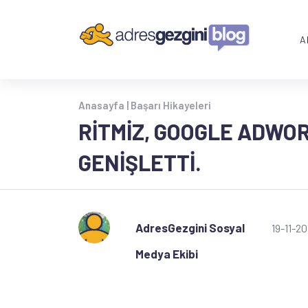
A
Anasayfa |
Başarı Hikayeleri
RITMIZ, GOOGLE ADWO
GENIŞLETTI.
AdresGezgini Sosyal
19-11-20
Medya Ekibi