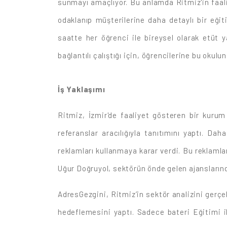
sunmayı amaçlıyor. Bu anlamda Ritmiz'in faaliy
odaklanıp müşterilerine daha detaylı bir eğiti
saatte her öğrenci ile bireysel olarak etüt y
bağlantılı çalıştığı için, öğrencilerine bu okulu
İş Yaklaşımı
Ritmiz, İzmir'de faaliyet gösteren bir kurum 
referanslar aracılığıyla tanıtımını yaptı. 
reklamları kullanmaya karar verdi. Bu reklamla
Uğur Doğruyol, sektörün önde gelen ajanslarınd
AdresGezgini, Ritmiz’in sektör analizini gerçekl
hedeflemesini yaptı. Sadece bateri Eğitimi ile 