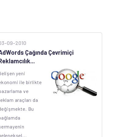
03-09-2010
AdWords Çağında Çevrimiçi
Reklamcılık...
Gelişen yeni
ekonomi ile birlikte
pazarlama ve
reklam araçları da
değişmekte. Bu
bağlamda
sermayenin
geleneksel...