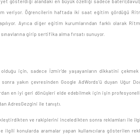
et gösterdiği alandaki en büyük özelliği sadece bateri(davul)
m veriyor. Öğrencilerin haftada iki saat eğitim gördüğü Ritmiz'
apılıyor. Ayrıca diğer eğitim kurumlarından farklı olarak Ritm
n sınavlarına girip sertifika alma fırsatı sunuyor.
olduğu için, sadece İzmir'de yaşayanların dikkatini çekmek i
Daha sonra yakın çevresinden Google AdWords'ü duyan Uğur Doğ
rdan en iyi geri dönüşleri elde edebilmek için işin profesyonel
an AdresGezgini ile tanıştı.
eştirdikten ve rakiplerini inceledikten sonra reklamları ile ilg
ilgili konularda aramalar yapan kullanıcılara gösterilen reklaml