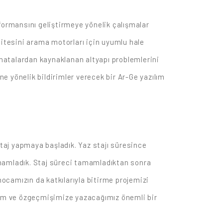
formansını geliştirmeye yönelik çalışmalar
itesini arama motorları için uyumlu hale
k hatalardan kaynaklanan altyapı problemlerini
e yönelik bildirimler verecek bir Ar-Ge yazılım
taj yapmaya başladık. Yaz stajı süresince
tamamladık. Staj süreci tamamladıktan sonra
ocamızın da katkılarıyla bitirme projemizi
adım ve özgeçmişimize yazacağımız önemli bir