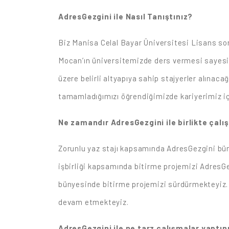
AdresGezgini ile Nasıl Tanıştınız?
Biz Manisa Celal Bayar Üniversitesi Lisans son
Mocan’ın üniversitemizde ders vermesi sayesin
üzere belirli altyapıya sahip stajyerler alınacağ
tamamladığımızı öğrendiğimizde kariyerimiz içi
Ne zamandır AdresGezgini ile birlikte çalı
Zorunlu yaz stajı kapsamında AdresGezgini bün
işbirliği kapsamında bitirme projemizi AdresGe
bünyesinde bitirme projemizi sürdürmekteyiz. S
devam etmekteyiz.
AdresGezgini ile ne tarz çalışmalar yapt