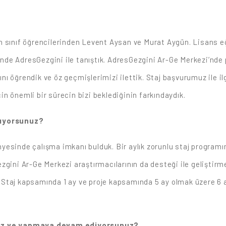
 sınıf öğrencilerinden Levent Aysan ve Murat Aygün. Lisans eği
de AdresGezgini ile tanıştık. AdresGezgini Ar-Ge Merkezi’nde p
ını öğrendik ve öz geçmişlerimizi ilettik. Staj başvurumuz ile il
n önemli bir sürecin bizi beklediğinin farkındaydık.
şıyorsunuz?
yesinde çalışma imkanı bulduk. Bir aylık zorunlu staj program
zgini Ar-Ge Merkezi araştırmacılarının da desteği ile geliştir
taj kapsamında 1 ay ve proje kapsamında 5 ay olmak üzere 6 ay
ınız ve yapmaya devam ediyorsunuz?