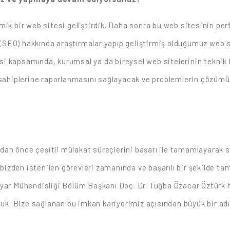
mik bir web sitesi geliştirdik. Daha sonra bu web sitesinin per
SEO) hakkında araştırmalar yapıp geliştirmiş olduğumuz web s
ojesi kapsamında, kurumsal ya da bireysel web sitelerinin tekni
 sahiplerine raporlanmasını sağlayacak ve problemlerin çözümün
an önce çeşitli mülakat süreçlerini başarı ile tamamlayarak s
e bizden istenilen görevleri zamanında ve başarılı bir şekilde 
yar Mühendisliği Bölüm Başkanı Doç. Dr. Tuğba Özacar Öztürk h
ulduk. Bize sağlanan bu imkan kariyerimiz açısından büyük bir 