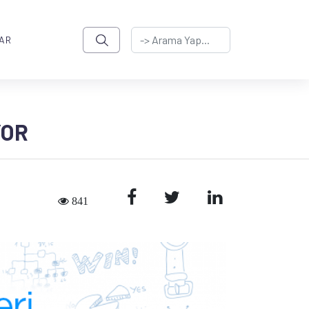
AR
YOR
841