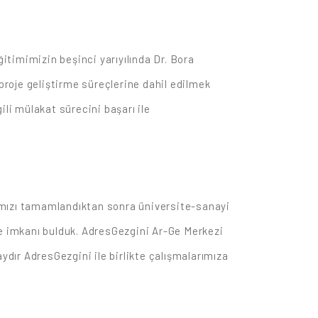
timimizin beşinci yarıyılında Dr. Bora
roje geliştirme süreçlerine dahil edilmek
gili mülakat sürecini başarı ile
ımızı tamamlandıktan sonra üniversite-sanayi
me imkanı bulduk. AdresGezgini Ar-Ge Merkezi
dır AdresGezgini ile birlikte çalışmalarımıza