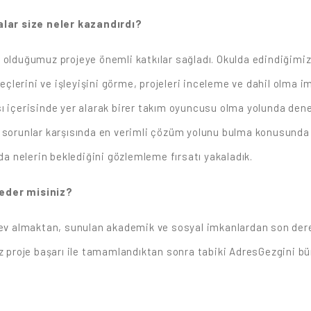
lar size neler kazandırdı?
 olduğumuz projeye önemli katkılar sağladı. Okulda edindiğimiz
reçlerini ve işleyişini görme, projeleri inceleme ve dahil olma i
ı içerisinde yer alarak birer takım oyuncusu olma yolunda dene
e sorunlar karşısında en verimli çözüm yolunu bulma konusunda 
nda nelerin beklediğini gözlemleme fırsatı yakaladık.
 eder misiniz?
görev almaktan, sunulan akademik ve sosyal imkanlardan son d
uz proje başarı ile tamamlandıktan sonra tabiki AdresGezgini bü