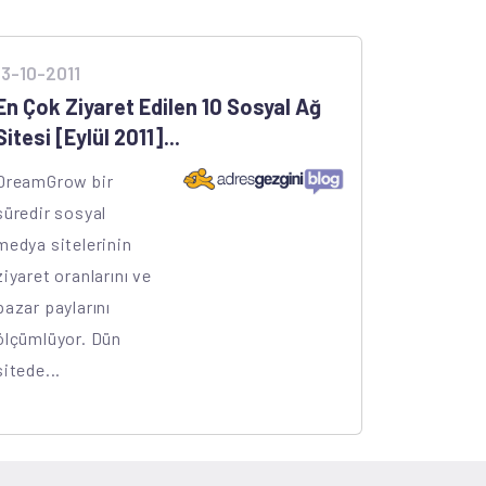
13-10-2011
En Çok Ziyaret Edilen 10 Sosyal Ağ
Sitesi [Eylül 2011]...
DreamGrow bir
süredir sosyal
medya sitelerinin
ziyaret oranlarını ve
pazar paylarını
ölçümlüyor. Dün
sitede...