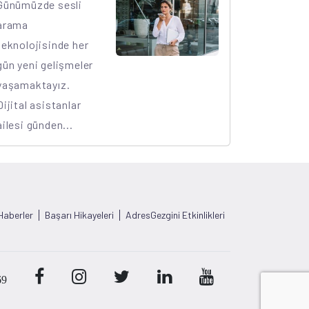
Günümüzde sesli
arama
teknolojisinde her
gün yeni gelişmeler
yaşamaktayız.
Dijital asistanlar
ailesi günden...
Haberler
Başarı Hikayeleri
AdresGezgini Etkinlikleri
69