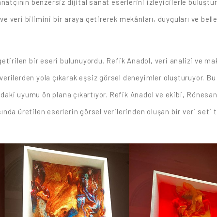
atçının benzersiz dijital sanat eserlerini izleyicilerle buluştur
 ve veri bilimini bir araya getirerek mekânları, duyguları ve bell
tirilen bir eseri bulunuyordu. Refik Anadol, veri analizi ve ma
verilerden yola çıkarak eşsiz görsel deneyimler oluşturuyor. Bu e
ındaki uyumu ön plana çıkartıyor. Refik Anadol ve ekibi, Rönesa
sında üretilen eserlerin görsel verilerinden oluşan bir veri seti