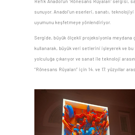
Refik Anadol'un 'Rönesans Rüyaları' sergisi, san
sunuyor. Anadol'un eserleri, sanatı, teknolojiyi
uyumunu keşfetmeye yönlendiriyor.
Sergide, büyük ölçekli projeksiyonla meydana ge
kullanarak, büyük veri setlerini işleyerek ve bu 
yolculuğa çıkarıyor ve sanat ile teknoloji aras
“Rönesans Rüyaları” için 14. ve 17. yüzyıllar ara