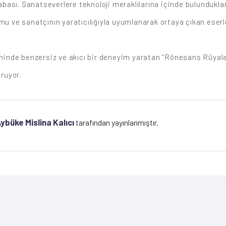
cabası. Sanatseverlere teknoloji meraklılarına içinde bulunduklar
u ve sanatçının yaratıcılığıyla uyumlanarak ortaya çıkan eserler
de benzersiz ve akıcı bir deneyim yaratan “Rönesans Rüyaları”, 
uruyor.
ybüke Mislina Kalıcı
tarafından yayınlanmıştır.