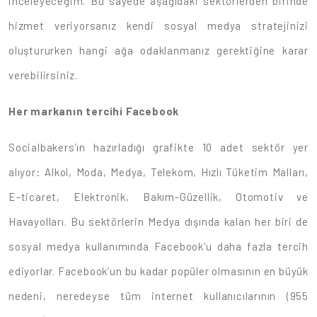
inceleyeceğim. Bu sayede aşağıdaki sektörlerden birinde
hizmet veriyorsanız kendi sosyal medya stratejinizi
oluştururken hangi ağa odaklanmanız gerektiğine karar
verebilirsiniz.
Her markanın tercihi Facebook
Socialbakers’ın hazırladığı grafikte 10 adet sektör yer
alıyor: Alkol, Moda, Medya, Telekom, Hızlı Tüketim Malları,
E-ticaret, Elektronik, Bakım-Güzellik, Otomotiv ve
Havayolları. Bu sektörlerin Medya dışında kalan her biri de
sosyal medya kullanımında Facebook’u daha fazla tercih
ediyorlar. Facebook’un bu kadar popüler olmasının en büyük
nedeni, neredeyse tüm internet kullanıcılarının (955