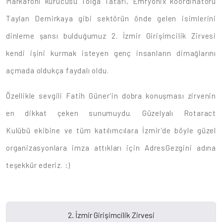
Markafoni kurucusu Tolga Tatari, Emryonix koordinatörü
Taylan Demirkaya gibi sektörün önde gelen isimlerini
dinleme şansı bulduğumuz 2. İzmir Girişimcilik Zirvesi
kendi işini kurmak isteyen genç insanların dimağlarını
açmada oldukça faydalı oldu.
Özellikle sevgili Fatih Güner’in dobra konuşması zirvenin
en dikkat çeken sunumuydu. Güzelyalı Rotaract
Kulübü ekibine ve tüm katılımcılara İzmir’de böyle güzel
organizasyonlara imza attıkları için AdresGezgini adına
teşekkür ederiz. :)