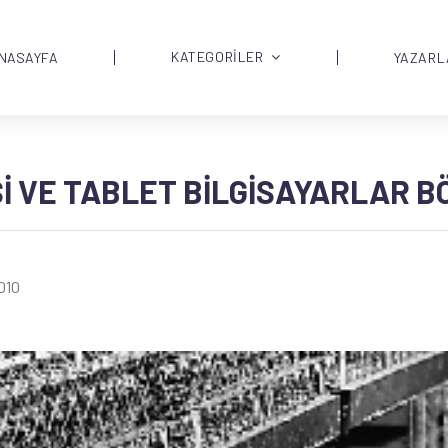
KATEGORİLER
NASAYFA
YAZARL
I VE TABLET BILGISAYARLAR B
010