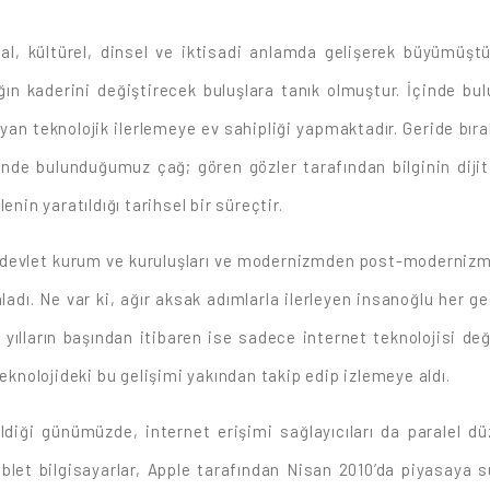
syal, kültürel, dinsel ve iktisadi anlamda gelişerek büyümüşt
ığın kaderini değiştirecek buluşlara tanık olmuştur. İçinde bul
n teknolojik ilerlemeye ev sahipliği yapmaktadır. Geride bırakt
inde bulunduğumuz çağ; gören gözler tarafından bilginin dijital
nin yaratıldığı tarihsel bir süreçtir.
üm devlet kurum ve kuruluşları ve modernizmden post-modernizme
dı. Ne var ki, ağır aksak adımlarla ilerleyen insanoğlu her g
yılların başından itibaren ise sadece internet teknolojisi değ
teknolojideki bu gelişimi yakından takip edip izlemeye aldı.
geldiği günümüzde, internet erişimi sağlayıcıları da paralel 
tablet bilgisayarlar, Apple tarafından Nisan 2010’da piyasaya 