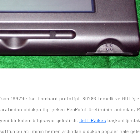
Nisan 1992’de ise Lombard prototipi, 80286 temelli ve GUI iş
rı tarafından oldukça ilgi çeken PenPoint üretiminin ardından
yeni bir kalem bilgisayar geliştirdi.
Jeff Raikes
başkanlığındak
osoft’un bu atılımının hemen ardından oldukça popüler hale gelen