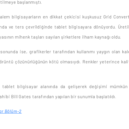
tilmeye başlanmıştı.
tan kalem bilgisayarların en dikkat çekicisi kuşkusuz Grid Conv
ında ve ters çevrildiğinde tablet bilgisayara dönüyordu. Üreti
sının mihenk taşları sayılan şirketlere ilham kaynağı oldu.
rın sonunda ise, grafikerler tarafından kullanımı yaygın olan
örüntü çözünürlüğünün kötü olmasıydı. Renkler yeterince kali
i tablet bilgisayar alanında da gelişerek değişimi mümkün k
ahibi Bill Gates tarafından yapılan bir sunumla başlatıldı.
lar Bölüm-2