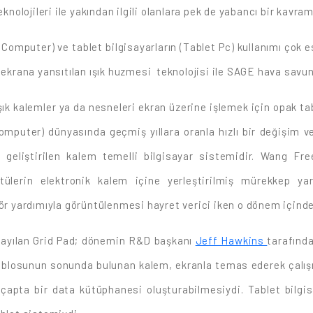
knolojileri ile yakından ilgili olanlara pek de yabancı bir kavram
 Computer) ve tablet bilgisayarların (Tablet Pc) kullanımı çok e
r ekrana yansıtılan ışık huzmesi teknolojisi ile SAGE hava savu
k kalemler ya da nesneleri ekran üzerine işlemek için opak tabl
 computer) dünyasında geçmiş yıllara oranla hızlı bir değişim 
 geliştirilen kalem temelli bilgisayar sistemidir. Wang Fre
tülerin elektronik kalem içine yerleştirilmiş mürekkep ya
tör yardımıyla görüntülenmesi hayret verici iken o dönem içinde
i sayılan Grid Pad; dönemin R&D başkanı
Jeff Hawkins
tarafında
ablosunun sonunda bulunan kalem, ekranla temas ederek çalışm
k çapta bir data kütüphanesi oluşturabilmesiydi. Tablet bilg