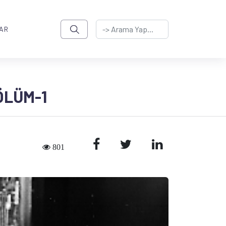
AR
ÖLÜM-1
801