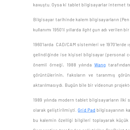
kavuştu. Oysa ki tablet bilgisayarlar internet te
Bilgisayar tarihinde kalem bilgisayarların (Pen
kullanımı 1950’li yıllarda
light gun
adı verilen bi
1960’larda CAD/CAM sistemleri ve 1970’lerde ışı
gelindiğinde ise kişisel bilgisayar (personal
önemli örneği, 1988 yılında
Wang
tarafından
görüntülerinin, faksların ve taranmış görün
aktarılmasıydı. Bugün bile bir videonun projek
1989 yılında modern tablet bilgisayarların ilk
olarak geliştirilmişti.
Grid Pad
bilgisayarının k
bu kalemin özelliği bilgileri toplayarak küçü