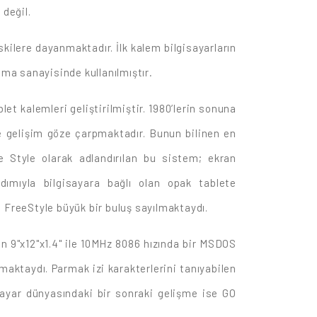
 değil.
skilere dayanmaktadır. İlk kalem bilgisayarların
nma sanayisinde kullanılmıştır
.
et kalemleri geliştirilmiştir. 1980’lerin sonuna
ve gelişim göze çarpmaktadır. Bunun bilinen en
e Style olarak adlandırılan bu sistem; ekran
rdımıyla bilgisayara bağlı olan opak tablete
 FreeStyle büyük bir buluş sayılmaktaydı.
n 9"x12"x1.4" ile 10MHz 8086 hızında bir MSDOS
aktaydı. Parmak izi karakterlerini tanıyabilen
isayar dünyasındaki bir sonraki gelişme ise GO