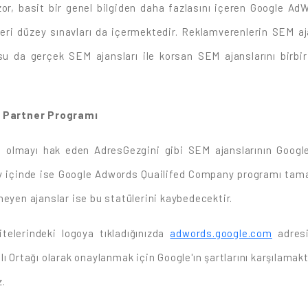
r, basit bir genel bilgiden daha fazlasını içeren Google AdWo
ri düzey sınavları da içermektedir. Reklamverenlerin SEM aja
su da gerçek SEM ajansları ile korsan SEM ajanslarını birbir
d Partner Programı
ğı olmayı hak eden AdresGezgini gibi SEM ajanslarının Goog
tı ay içinde ise Google Adwords Quailifed Company programı tam
meyen ajanslar ise bu statülerini kaybedecektir.
telerindeki logoya tıkladığınızda
adwords.google.com
adresin
 Ortağı olarak onaylanmak için Google'ın şartlarını karşılamakta
z.