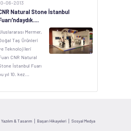
10-06-2013
CNR Natural Stone İstanbul
Fuarı'ndaydık....
Uluslararası Mermer,
Doğal Taş Ürünleri
ve Teknolojileri
Fuarı CNR Natural
Stone İstanbul Fuarı
bu yıl 10. kez...
Yazılım & Tasarım
Başarı Hikayeleri
Sosyal Medya