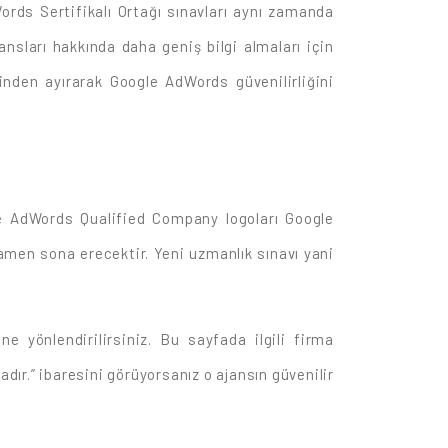
rds Sertifikalı Ortağı sınavları aynı zamanda
nsları hakkında daha geniş bilgi almaları için
inden ayırarak Google AdWords güvenilirliğini
le AdWords Qualified Company logoları Google
amen sona erecektir. Yeni uzmanlık sınavı yani
e yönlendirilirsiniz. Bu sayfada ilgili firma
dır.” ibaresini görüyorsanız o ajansın güvenilir