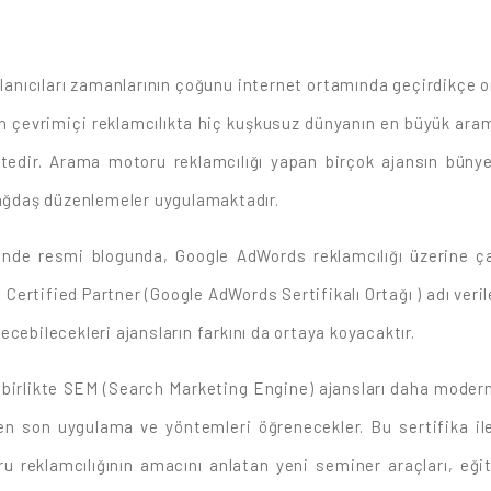
ullanıcıları zamanlarının çoğunu internet ortamında geçirdikçe o
 çevrimiçi reklamcılıkta hiç kuşkusuz dünyanın en büyük ara
tedir. Arama motoru reklamcılığı yapan birçok ajansın bünyes
 çağdaş düzenlemeler uygulamaktadır.
inde resmi blogunda, Google AdWords reklamcılığı üzerine çal
Certified Partner (Google AdWords Sertifikalı Ortağı ) adı veril
cebilecekleri ajansların farkını da ortaya koyacaktır.
 birlikte SEM (Search Marketing Engine) ajansları daha modern,
n son uygulama ve yöntemleri öğrenecekler. Bu sertifika il
toru reklamcılığının amacını anlatan yeni seminer araçları, eğ