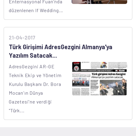
Enternasyonal Fuarı’nda
düzenlenen If Wedding...
21-04-2017
Türk Girişimi AdresGezgini Almanya'ya
Yazılım Satacak...
AdresGezgini AR-GE
Teknik Ekip ve Yönetim
Kurulu Başkanı Dr. Bora
Mocan'ın Dünya
Gazetesi'ne verdiği
"Türk...