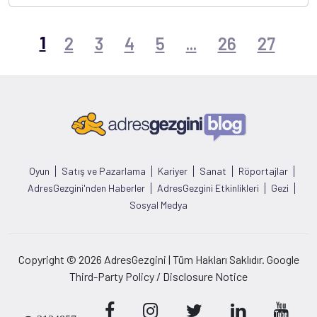
1
2
3
4
5
...
26
27
Oyun
Satış ve Pazarlama
Kariyer
Sanat
Röportajlar
AdresGezgini'nden Haberler
AdresGezgini Etkinlikleri
Gezi
Sosyal Medya
Copyright © 2026 AdresGezgini | Tüm Hakları Saklıdır. Google
Third-Party Policy / Disclosure Notice