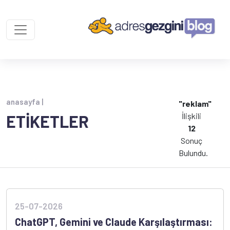
anasayfa |
"reklam"
İlişkili
ETİKETLER
12
Sonuç
Bulundu.
25-07-2026
ChatGPT, Gemini ve Claude Karşılaştırması: