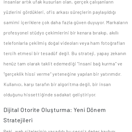
İnsanlar artık ufak kusurları olan, gerçek çalışanların
yüzlerini gördükleri, ofis arkası süreçlerin paylaşıldığı
samimi içeriklere çok daha fazla güven duyuyor. Markaların
profesyonel stüdyo çekimlerini bir kenara bırakıp, akıllı
telefonlarla çekilmiş doğal videoları veya ham fotoğrafları
tercih etmesi bir tesadüf değil. Bu strateji, yapay zekanın
henüz tam olarak taklit edemediği "insani bağ kurma" ve
"gerçeklik hissi verme" yeteneğine yapılan bir yatırımdır.
Kullanıcı, karşı tarafın bir algoritma değil, bir insan
olduğunu hissettiğinde sadakat geliştiriyor.
Dijital Otorite Oluşturma: Yeni Dönem
Stratejileri
Peki, web sitelerinin yaşadığı bu sessiz değer kaybını