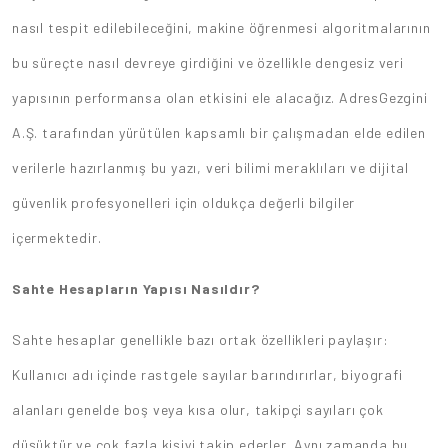
nasıl tespit edilebileceğini, makine öğrenmesi algoritmalarının
bu süreçte nasıl devreye girdiğini ve özellikle dengesiz veri
yapısının performansa olan etkisini ele alacağız. AdresGezgini
A.Ş. tarafından yürütülen kapsamlı bir çalışmadan elde edilen
verilerle hazırlanmış bu yazı, veri bilimi meraklıları ve dijital
güvenlik profesyonelleri için oldukça değerli bilgiler
içermektedir.
Sahte Hesapların Yapısı Nasıldır?
Sahte hesaplar genellikle bazı ortak özellikleri paylaşır:
Kullanıcı adı içinde rastgele sayılar barındırırlar, biyografi
alanları genelde boş veya kısa olur, takipçi sayıları çok
düşüktür ve çok fazla kişiyi takip ederler. Aynı zamanda bu