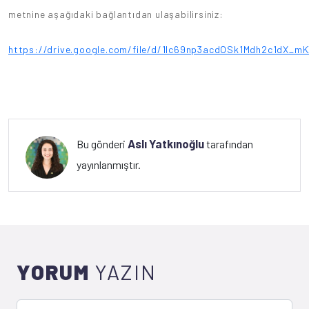
metnine aşağıdaki bağlantıdan ulaşabilirsiniz:
https://drive.google.com/file/d/1Ic69np3acdOSk1Mdh2c1dX_m
Aslı Yatkınoğlu
Bu gönderi
tarafından
yayınlanmıştır.
YORUM
YAZIN