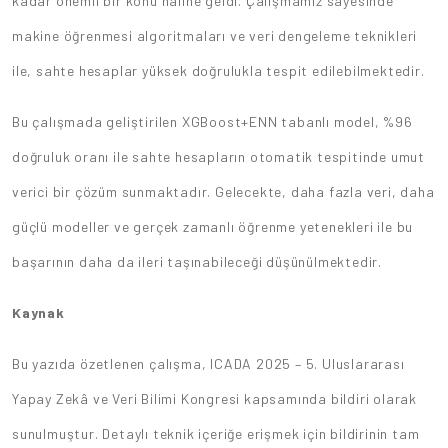
kadar önemli bir konu haline geldi. Çalışmamız sayesinde
makine öğrenmesi algoritmaları ve veri dengeleme teknikleri
ile, sahte hesaplar yüksek doğrulukla tespit edilebilmektedir.
Bu çalışmada geliştirilen XGBoost+ENN tabanlı model, %96
doğruluk oranı ile sahte hesapların otomatik tespitinde umut
verici bir çözüm sunmaktadır. Gelecekte, daha fazla veri, daha
güçlü modeller ve gerçek zamanlı öğrenme yetenekleri ile bu
başarının daha da ileri taşınabileceği düşünülmektedir.
Kaynak
Bu yazıda özetlenen çalışma, ICADA 2025 – 5. Uluslararası
Yapay Zekâ ve Veri Bilimi Kongresi kapsamında bildiri olarak
sunulmuştur. Detaylı teknik içeriğe erişmek için bildirinin tam