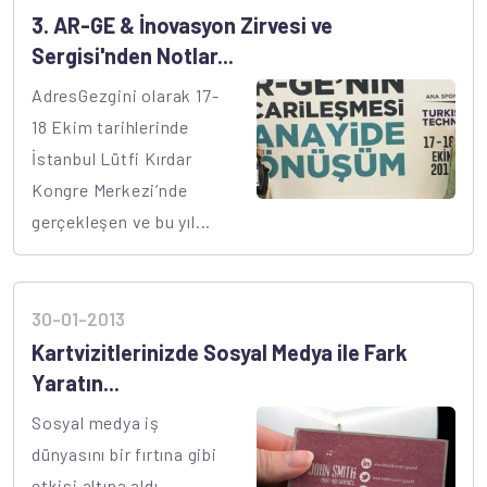
3. AR-GE & İnovasyon Zirvesi ve
Sergisi'nden Notlar...
AdresGezgini olarak 17-
18 Ekim tarihlerinde
İstanbul Lütfi Kırdar
Kongre Merkezi’nde
gerçekleşen ve bu yıl...
30-01-2013
Kartvizitlerinizde Sosyal Medya ile Fark
Yaratın...
Sosyal medya iş
dünyasını bir fırtına gibi
etkisi altına aldı.