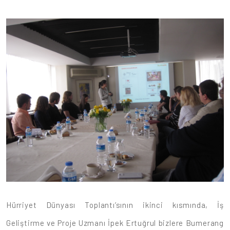
Hürriyet Dünyası Toplantı’sının ikinci kısmında, İş
Geliştirme ve Proje Uzmanı İpek Ertuğrul bizlere Bumerang