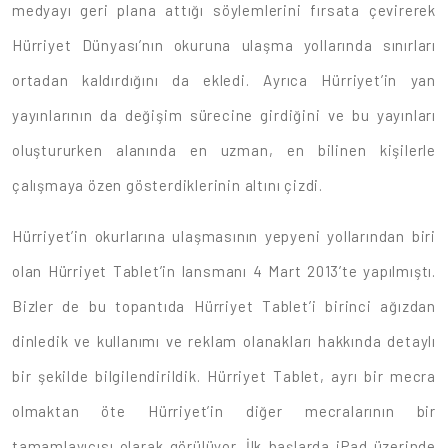
medyayı geri plana attığı söylemlerini fırsata çevirerek
Hürriyet Dünyası’nın okuruna ulaşma yollarında sınırları
ortadan kaldırdığını da ekledi. Ayrıca Hürriyet’in yan
yayınlarının da değişim sürecine girdiğini ve bu yayınları
oluştururken alanında en uzman, en bilinen kişilerle
çalışmaya özen gösterdiklerinin altını çizdi.
Hürriyet’in okurlarına ulaşmasının yepyeni yollarından biri
olan Hürriyet Tablet’in lansmanı 4 Mart 2013’te yapılmıştı.
Bizler de bu topantıda Hürriyet Tablet’i birinci ağızdan
dinledik ve kullanımı ve reklam olanakları hakkında detaylı
bir şekilde bilgilendirildik. Hürriyet Tablet, ayrı bir mecra
olmaktan öte Hürriyet’in diğer mecralarının bir
tamamlayıcısı olarak görülüyor. İlk başlarda iPad üzerinde