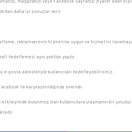
amanızı, mağazanızı veya Facebook Sayfanızı ziyaret eden kişile
'dan daha iyi sonuçlar verir.
efleme, reklamverenin hizmetine uygun ve hizmetini tanımlayan
afi hedeflemesi aynı şekilde yapılır.
u e-posta adresleriyle kullanıcıları hedefleyebilirsiniz.
book ile karşılaştırıldığında sınırlıdır.
 etkileşimde bulunmuş olan kullanıcılara ulaşmanın bir yoludu
ktedir.