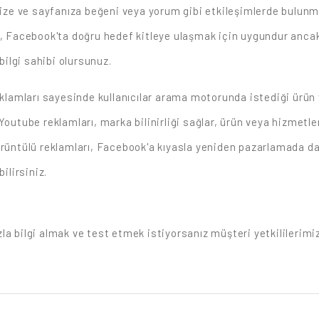
inize ve sayfanıza beğeni veya yorum gibi etkileşimlerde bulunm
ı, Facebook'ta doğru hedef kitleye ulaşmak için uygundur ancak 
bilgi sahibi olursunuz.
eklamları sayesinde kullanıcılar arama motorunda istediği ürün 
Youtube reklamları, marka bilinirliği sağlar, ürün veya hizmetler
le görüntülü reklamları, Facebook'a kıyasla yeniden pazarlamada
ilirsiniz.
la bilgi almak ve test etmek istiyorsanız müşteri yetkililerimi