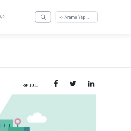
AR
1013