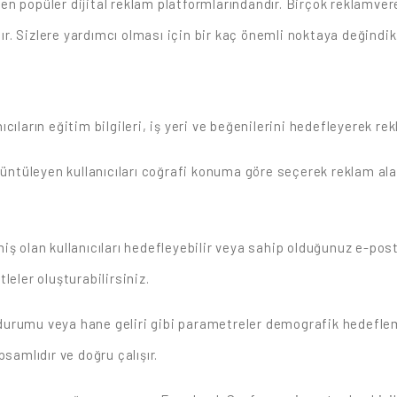
en popüler dijital reklam platformlarındandır. Birçok reklamve
. Sizlere yardımcı olması için bir kaç önemli noktaya değindik
cıların eğitim bilgileri, iş yeri ve beğenilerini hedefleyerek re
üntüleyen kullanıcıları coğrafi konuma göre seçerek reklam ala
ş olan kullanıcıları hedefleyebilir veya sahip olduğunuz e-post
tleler oluşturabilirsiniz.
durumu veya hane geliri gibi parametreler demografik hedeflemen
amlıdır ve doğru çalışır.