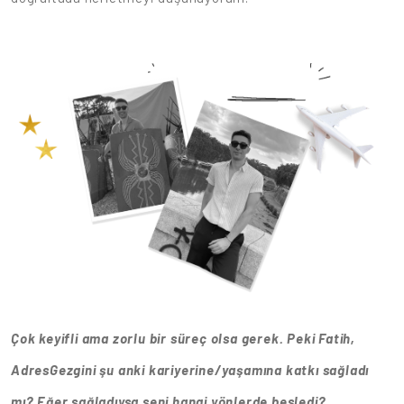
Çok keyifli ama zorlu bir süreç olsa gerek. Peki Fatih,
AdresGezgini şu anki kariyerine/yaşamına katkı sağladı
mı? Eğer sağladıysa seni hangi yönlerde besledi?