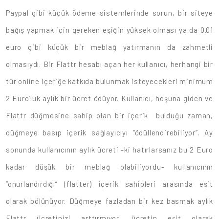
Paypal gibi küçük ödeme sistemlerinde sorun, bir siteye
bağış yapmak için gereken eşiğin yüksek olması ya da 0.01
euro gibi küçük bir meblağ yatırmanın da zahmetli
olmasıydı. Bir Flattr hesabı açan her kullanıcı, herhangi bir
tür online içeriğe katkıda bulunmak isteyecekleri minimum
2 Euro’luk aylık bir ücret ödüyor. Kullanıcı, hoşuna giden ve
Flattr düğmesine sahip olan bir içerik bulduğu zaman,
düğmeye basıp içerik sağlayıcıyı “ödüllendirebiliyor”. Ay
sonunda kullanıcının aylık ücreti -ki hatırlarsanız bu 2 Euro
kadar düşük bir meblağ olabiliyordu- kullanıcının
“onurlandırdığı” (flatter) içerik sahipleri arasında eşit
olarak bölünüyor. Düğmeye fazladan bir kez basmak aylık
Flattr ücretinizi arttırmıyor, ücretin eşit olarak