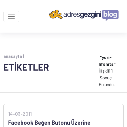
anasayfa |
"yuri-
lifshits"
ETİKETLER
İlişkili
1
Sonuç
Bulundu.
14-03-2011
Facebook Beğen Butonu Üzerine