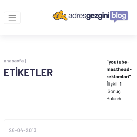
anasayfa |
"youtube-
masthead-
ETİKETLER
reklamlari"
İlişkili
1
Sonuç
Bulundu.
26-04-2013