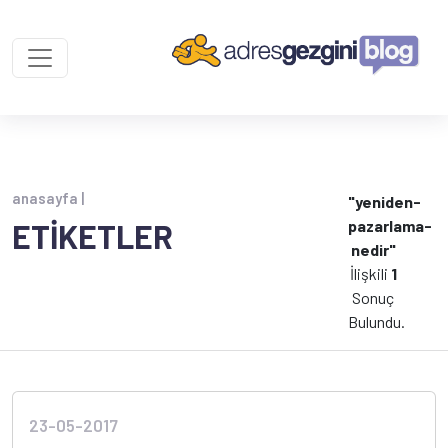
anasayfa |
"yeniden-
pazarlama-
ETİKETLER
nedir"
İlişkili
1
Sonuç
Bulundu.
23-05-2017