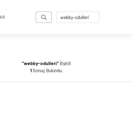
AR
"webby-odulleri"
İlişkili
1
Sonuç Bulundu.