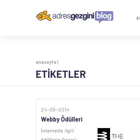
A
anasayfa |
ETİKETLER
24-05-2014
Webby Ödülleri
İnternetle ilgili
ödüllerin Oscar'ı