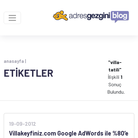
anasayfa |
"villa-
tatili"
ETİKETLER
İlişkili
1
Sonuç
Bulundu.
19-09-2012
Villakeyfiniz.com Google AdWords ile %80’e