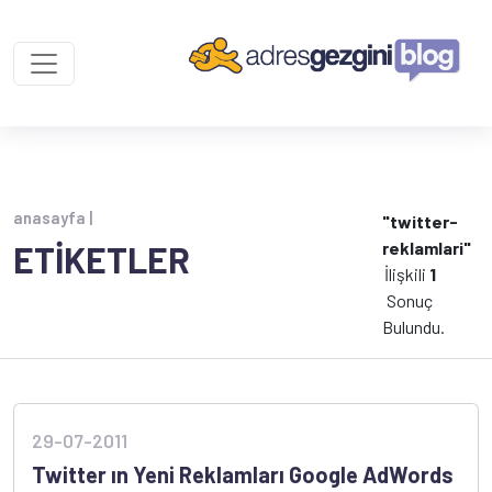
anasayfa |
"twitter-
reklamlari"
ETİKETLER
İlişkili
1
Sonuç
Bulundu.
29-07-2011
Twitter ın Yeni Reklamları Google AdWords