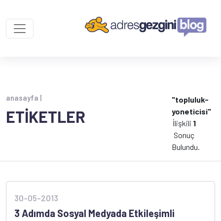
anasayfa |
"topluluk-
yoneticisi"
ETİKETLER
İlişkili
1
Sonuç
Bulundu.
30-05-2013
3 Adımda Sosyal Medyada Etkileşimli