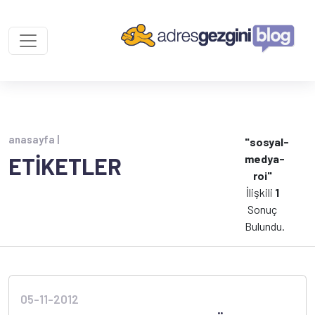
anasayfa |
"sosyal-
medya-
ETİKETLER
roi"
İlişkili
1
Sonuç
Bulundu.
05-11-2012