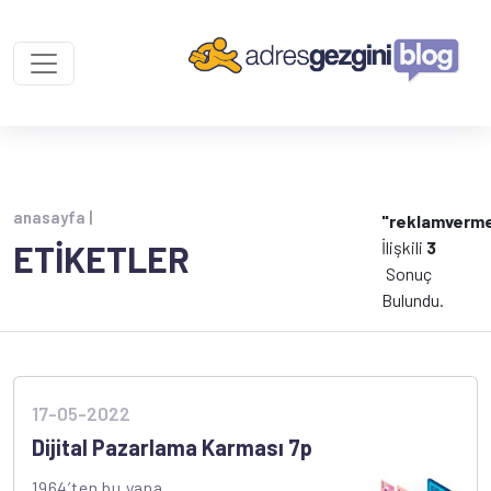
anasayfa |
"reklamverm
İlişkili
3
ETİKETLER
Sonuç
Bulundu.
17-05-2022
Dijital Pazarlama Karması 7p
1964’ten bu yana