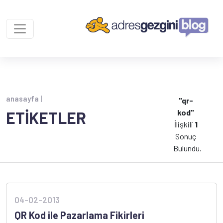
anasayfa |
"qr-
kod"
ETİKETLER
İlişkili
1
Sonuç
Bulundu.
04-02-2013
QR Kod ile Pazarlama Fikirleri