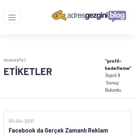
anasayfa |
"profil-
hedefleme"
ETİKETLER
İlişkili
1
Sonuç
Bulundu.
01-04-2011
Facebook da Gerçek Zamanlı Reklam