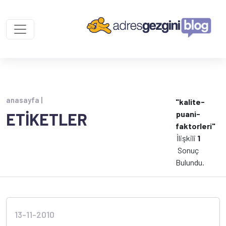
anasayfa |
"kalite-
puani-
ETİKETLER
faktorleri"
İlişkili
1
Sonuç
Bulundu.
13-11-2010