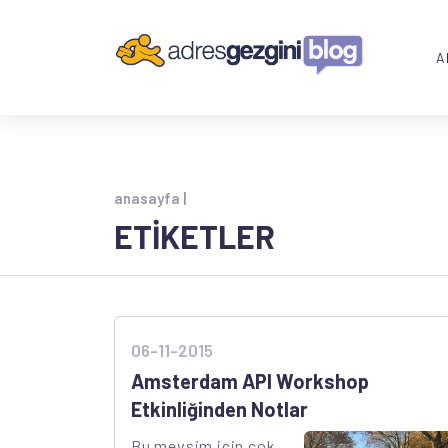
A
anasayfa |
ETİKETLER
06-11-2015
Amsterdam API Workshop
Etkinliğinden Notlar
Bu mevsim için çok