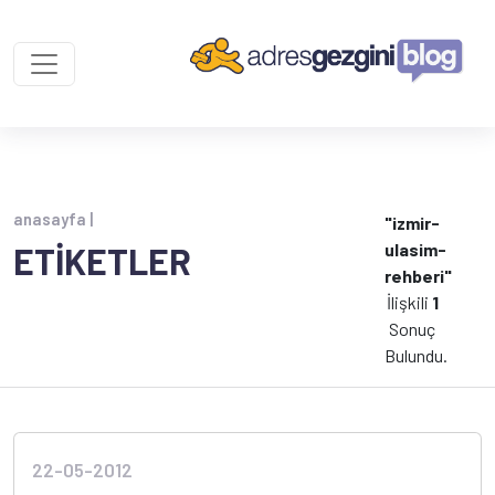
anasayfa |
"izmir-
ulasim-
ETİKETLER
rehberi"
İlişkili
1
Sonuç
Bulundu.
22-05-2012