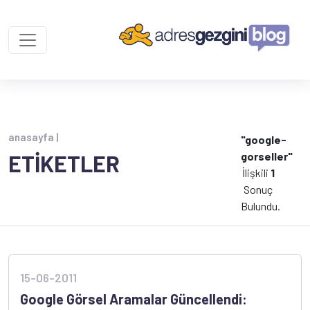
anasayfa |
"google-
gorseller"
ETİKETLER
İlişkili
1
Sonuç
Bulundu.
15-06-2011
Google Görsel Aramalar Güncellendi: