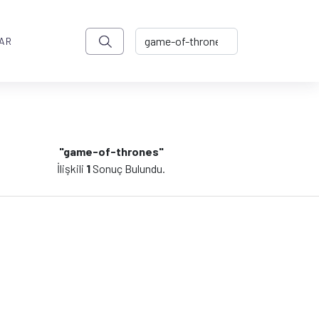
AR
"game-of-thrones"
İlişkili
1
Sonuç Bulundu.