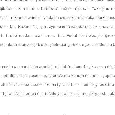
il; tabi rakamlar size tam tersini söylemiyorsa… Yazdığınız rek
 farklı reklam metinleri, ya da benzer reklamlar fakat farklı mesa
ı olacaktır. Bazen bir şeyin faydasından bahsetmek tıklamayı ve 
ktir. Test etmeden asla bilemezsiniz. Ve tabi teste başladığınız
amlarla aranızın çok çok iyi olması gerekir, eğer birinden bu
rçok insan nasıl olsa arandığımda birinci sırada çıkıyorum dü
ma bir diğer bakış açısı ise, eğer siz markanızın reklamını yapm
çilerinizi sunabilecekleri daha iyi tekliflerle hedefleyecektirle
aretçiler sizin hemen üzerinizde yer alan reklama tıklıyor olacakl