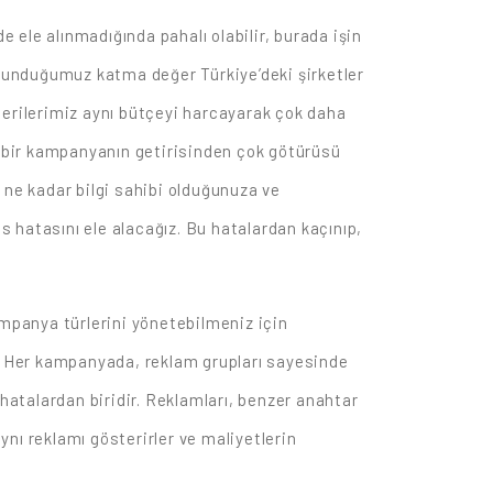
ele alınmadığında pahalı olabilir, burada işin
r sunduğumuz katma değer Türkiye’deki şirketler
terilerimiz aynı bütçeyi harcayarak çok daha
en bir kampanyanın getirisinden çok götürüsü
 ne kadar bilgi sahibi olduğunuza ve
ds hatasını ele alacağız. Bu hatalardan kaçınıp,
mpanya türlerini yönetebilmeniz için
iz.) Her kampanyada, reklam grupları sayesinde
 hatalardan biridir. Reklamları, benzer anahtar
nı reklamı gösterirler ve maliyetlerin