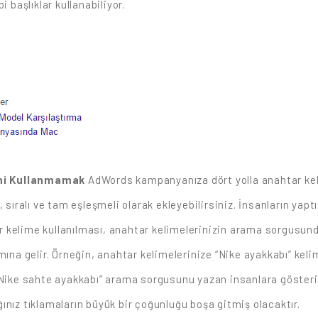
 başlıklar kullanabiliyor.
ini Kullanmamak
AdWords kampanyanıza dört yolla anahtar keli
 sıralı ve tam eşleşmeli olarak ekleyebilirsiniz. İnsanların yapt
 kelime kullanılması, anahtar kelimelerinizin arama sorgusun
mına gelir. Örneğin, anahtar kelimelerinize “Nike ayakkabı” keli
“Nike sahte ayakkabı” arama sorgusunu yazan insanlara gösteril
ınız tıklamaların büyük bir çoğunluğu boşa gitmiş olacaktır.