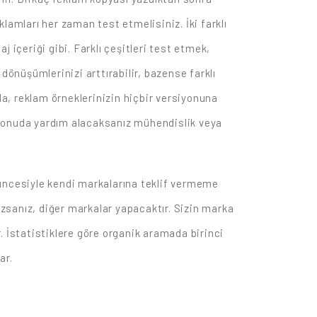
lamları her zaman test etmelisiniz. İki farklı
j içeriği gibi. Farklı çeşitleri test etmek,
dönüşümlerinizi arttırabilir, bazense farklı
da, reklam örneklerinizin hiçbir versiyonuna
 konuda yardım alacaksanız mühendislik veya
şüncesiyle kendi markalarına teklif vermeme
azsanız, diğer markalar yapacaktır. Sizin marka
r. İstatistiklere göre organik aramada birinci
ar.