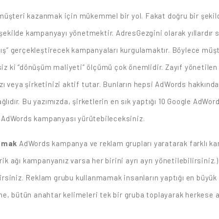
şteri kazanmak için mükemmel bir yol. Fakat doğru bir şekilde 
k şekilde kampanyayı yönetmektir. AdresGezgini olarak yıllardı
atış” gerçekleştirecek kampanyaları kurgulamaktır. Böylece müş
esiz ki “dönüşüm maliyeti” ölçümü çok önemlidir. Zayıf yönetil
ı veya şirketinizi aktif tutar. Bunların hepsi AdWords hakkında
ğlıdır. Bu yazımızda, şirketlerin en sık yaptığı 10 Google AdWor
bir AdWords kampanyası yürütebileceksiniz.
mamak
AdWords kampanya ve reklam grupları yaratarak farklı ka
erik ağı kampanyanız varsa her birini ayrı ayrı yönetilebilirsin
ilirsiniz. Reklam grubu kullanmamak insanların yaptığı en büyük
e, bütün anahtar kelimeleri tek bir gruba toplayarak herkese ay