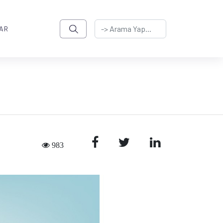
AR
983