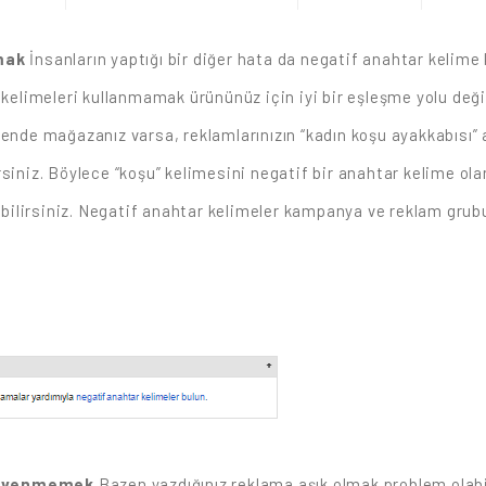
mak
İnsanların yaptığı bir diğer hata da negatif anahtar kelim
 kelimeleri kullanmamak ürününüz için iyi bir eşleşme yolu değil
kende mağazanız varsa, reklamlarınızın “kadın koşu ayakkabısı”
siniz. Böylece “koşu” kelimesini negatif bir anahtar kelime olara
ilirsiniz. Negatif anahtar kelimeler kampanya ve reklam grubu
 Güvenmemek
Bazen yazdığınız reklama aşık olmak problem olabi