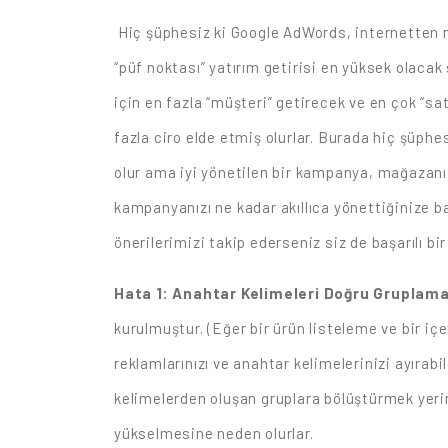
Hiç şüphesiz ki Google AdWords, internetten mü
“püf noktası” yatırım getirisi en yüksek olaca
için en fazla “müşteri” getirecek ve en çok “s
fazla ciro elde etmiş olurlar. Burada hiç şüph
olur ama iyi yönetilen bir kampanya, mağazanız
kampanyanızı ne kadar akıllıca yönettiğinize ba
önerilerimizi takip ederseniz siz de başarılı 
Hata 1: Anahtar Kelimeleri Doğru Grupla
kurulmuştur. (Eğer bir ürün listeleme ve bir iç
reklamlarınızı ve anahtar kelimelerinizi ayırab
kelimelerden oluşan gruplara bölüştürmek yerin
yükselmesine neden olurlar.