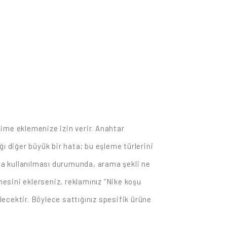
me eklemenize izin verir. Anahtar
ığı diğer büyük bir hata; bu eşleme türlerini
da kullanılması durumunda, arama şekli ne
mesini eklerseniz, reklamınız “Nike koşu
ecektir. Böylece sattığınız spesifik ürüne