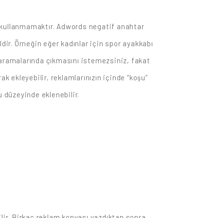
e kullanmamaktır. Adwords negatif anahtar
dir. Örneğin eğer kadınlar için spor ayakkabı
 aramalarında çıkmasını istemezsiniz, fakat
k ekleyebilir, reklamlarınızın içinde “koşu”
 düzeyinde eklenebilir.
lir. Birkaç reklam kopyası yazdıktan sonra