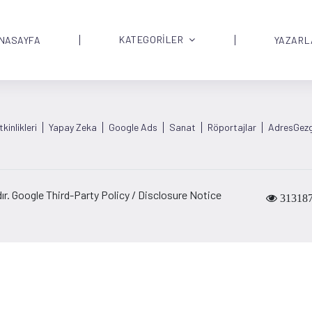
KATEGORİLER
NASAYFA
YAZARL
kinlikleri
Yapay Zeka
Google Ads
Sanat
Röportajlar
AdresGezg
ır. Google Third-Party Policy / Disclosure Notice
31318