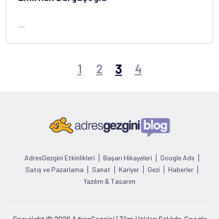
...
3
1
2
4
AdresGezgini Etkinlikleri
Başarı Hikayeleri
Google Ads
Satış ve Pazarlama
Sanat
Kariyer
Gezi
Haberler
Yazılım & Tasarım
Copyright © 2026 AdresGezgini | Tüm Hakları Saklıdır. Google