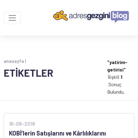
anasayfa |
"yatirim-
getirisi"
ETİKETLER
İlişkili
1
Sonuç
Bulundu.
16-06-2016
KOBİ’lerin Satışlarını ve Kârlılıklarını