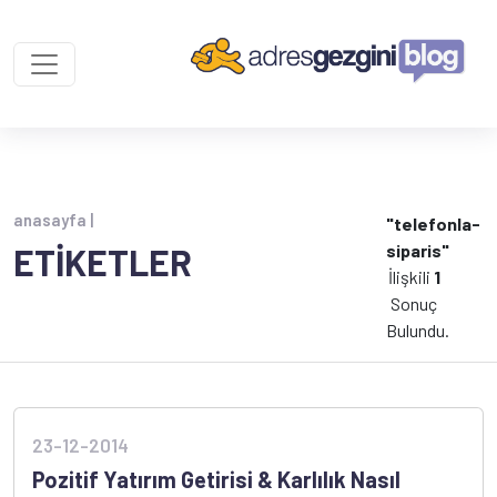
anasayfa |
"telefonla-
siparis"
ETİKETLER
İlişkili
1
Sonuç
Bulundu.
23-12-2014
Pozitif Yatırım Getirisi & Karlılık Nasıl