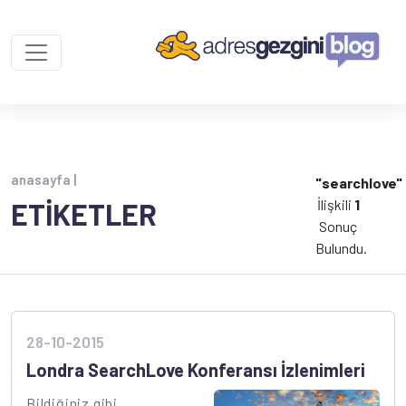
anasayfa |
"searchlove"
İlişkili
1
ETİKETLER
Sonuç
Bulundu.
28-10-2015
Londra SearchLove Konferansı İzlenimleri
Bildiğiniz gibi